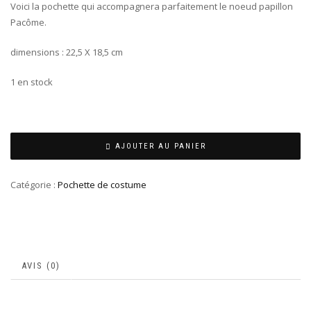
Voici la pochette qui accompagnera parfaitement le noeud papillon
Pacôme.
dimensions : 22,5 X 18,5 cm
1 en stock
AJOUTER AU PANIER
Catégorie :
Pochette de costume
AVIS (0)