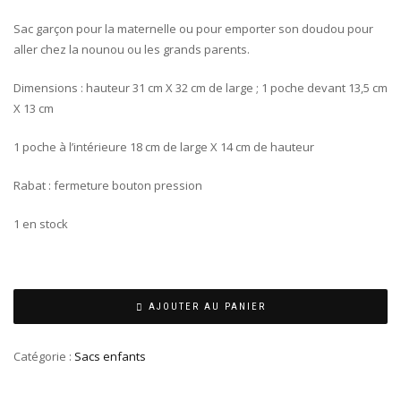
Sac garçon pour la maternelle ou pour emporter son doudou pour
aller chez la nounou ou les grands parents.
Dimensions : hauteur 31 cm X 32 cm de large ; 1 poche devant 13,5 cm
X 13 cm
1 poche à l’intérieure 18 cm de large X 14 cm de hauteur
Rabat : fermeture bouton pression
1 en stock
AJOUTER AU PANIER
Catégorie :
Sacs enfants