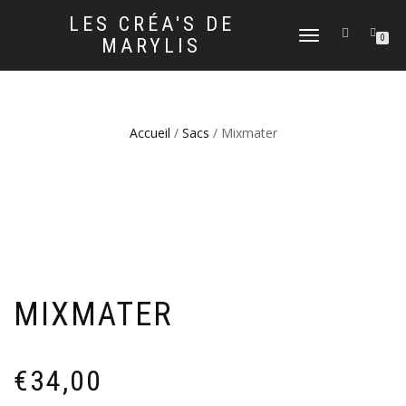
LES CRÉA'S DE
DÉPLIER
0
MARYLIS
LA
NAVIGATION
Accueil
/
Sacs
/ Mixmater
MIXMATER
€
34,00