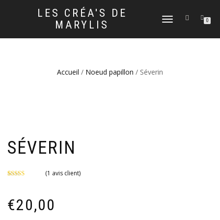
LES CRÉA'S DE
DÉPLIER
0
MARYLIS
LA
NAVIGATION
Accueil
/
Noeud papillon
/ Séverin
SÉVERIN
(
1
avis client)
Noté
1
5.00
sur 5 basé
sur
notation
€
20,00
client